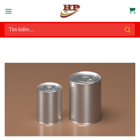
Chuyển
đến
nội
Tìm
dung
kiếm: