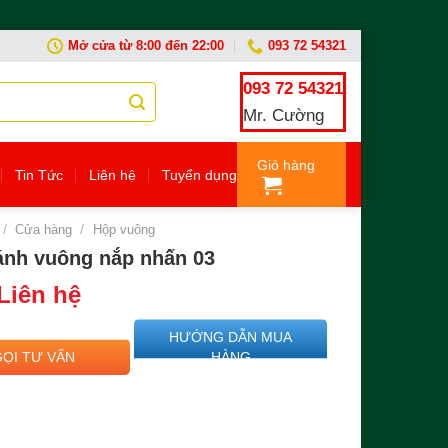
Mở cửa từ 8:00 đến 22:00
093 72 54321
093 72 54321
Mr. Cường
Giỏ hàng
Tin Tức
Liên hệ
Tuyển dụng
/
Cửa hàng
/
Hộp vuông
ánh vuông nắp nhấn 03
Liên hệ
HƯỚNG DẪN MUA
GỌI TƯ VẤN
HÀNG