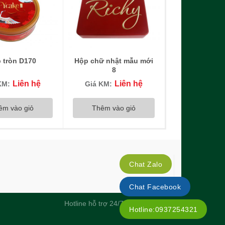
 tròn D170
Hộp chữ nhật mẫu mới
8
Liên hệ
Liên hệ
KM:
Giá KM:
êm vào giỏ
Thêm vào giỏ
Chat Zalo
Chat Facebook
Hotline hỗ trợ 24/7 : 093 72 54321
Hotline:0937254321