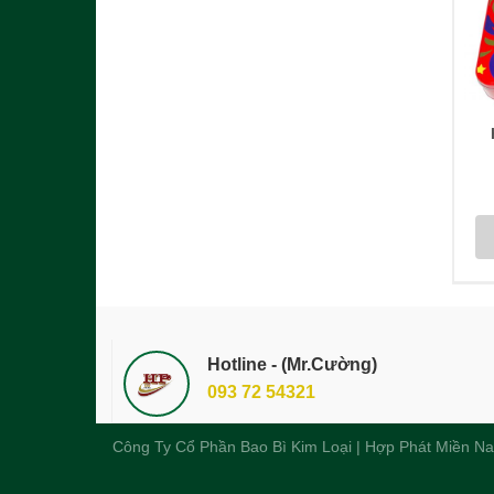
Hotline - (Mr.Cường)
093 72 54321
Công Ty Cổ Phần Bao Bì Kim Loại | Hợp Phát Miền N