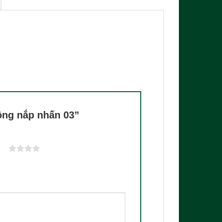
uông nắp nhấn 03”
sao