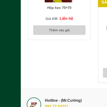
SẢ
Hộp kẹo 70×70
Liên hệ
Giá KM:
Thêm vào giỏ
Hotline - (Mr.Cường)
093 72 54321