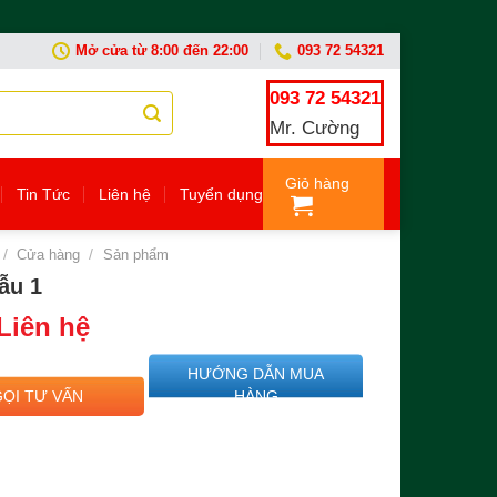
Mở cửa từ 8:00 đến 22:00
093 72 54321
093 72 54321
Mr. Cường
Giỏ hàng
Tin Tức
Liên hệ
Tuyển dụng
/
Cửa hàng
/
Sản phẩm
ẫu 1
Liên hệ
HƯỚNG DẪN MUA
GỌI TƯ VẤN
HÀNG