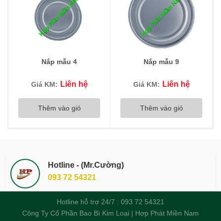
Nắp mẫu 4
Nắp mẫu 9
Liên hệ
Liên hệ
Giá KM:
Giá KM:
Thêm vào giỏ
Thêm vào giỏ
Hotline - (Mr.Cường)
093 72 54321
Hotline hỗ trợ 24/7 : 093 72 54321
Công Ty Cổ Phần Bao Bì Kim Loại | Hợp Phát Miền Nam